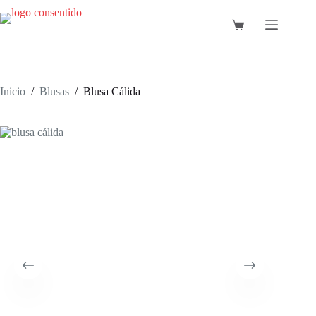
Saltar
al
Carro
contenido
de
compra
Inicio
/
Blusas
/
Blusa Cálida