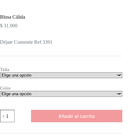
Blusa Cálida
$
31.900
Déjate Consentir Ref 3391
Talla
Color
Blusa
Añadir al carrito
Cálida
cantidad