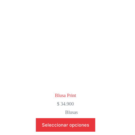
pueden
elegir
en
la
página
de
producto
Blusa Print
$
34.900
Blusas
Este
Seleccionar opciones
producto
tiene