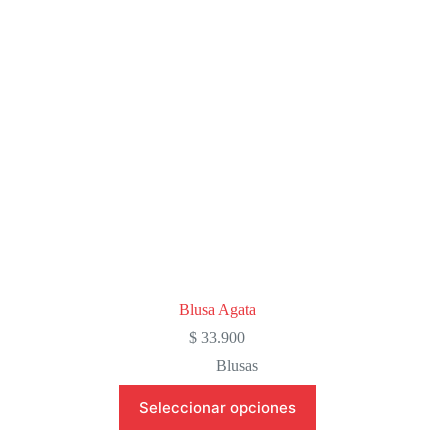
Blusa Agata
$
33.900
Blusas
Este
Seleccionar opciones
producto
tiene
múltiples