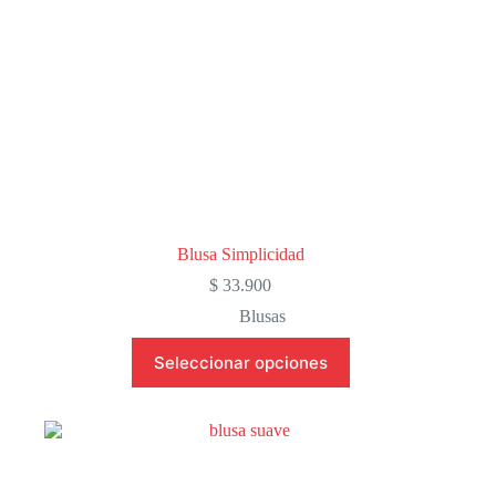
de
producto
Blusa Simplicidad
$
33.900
Blusas
Este
Seleccionar opciones
producto
tiene
múltiples
variantes.
Las
opciones
se