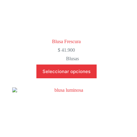
Blusa Frescura
$
41.900
Blusas
Este
Seleccionar opciones
producto
tiene
múltiples
variantes.
Las
opciones
se
pueden
elegir
en
la
página