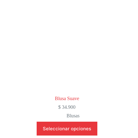
pueden
elegir
en
la
página
de
producto
Blusa Suave
$
34.900
Blusas
Este
Seleccionar opciones
producto
tiene