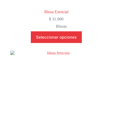
Blusa Esencial
$
31.900
Blusas
Este
Seleccionar opciones
producto
tiene
múltiples
variantes.
Las
opciones
se
pueden
elegir
en
la
página
de
producto