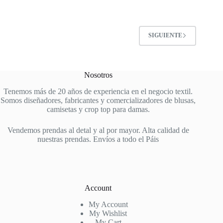
múltiples
variantes.
Las
opciones
SIGUIENTE
se
pueden
elegir
en
Nosotros
la
página
Tenemos más de 20 años de experiencia en el negocio textil.
de
Somos diseñadores, fabricantes y comercializadores de blusas,
producto
camisetas y crop top para damas.
Vendemos prendas al detal y al por mayor. Alta calidad de
nuestras prendas. Envíos a todo el Páis
Account
My Account
My Wishlist
My Cart