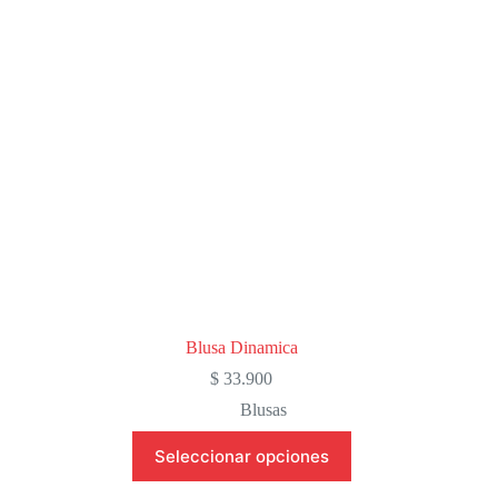
pueden
elegir
en
la
página
de
producto
Blusa Dinamica
$
33.900
Blusas
Este
Seleccionar opciones
producto
tiene