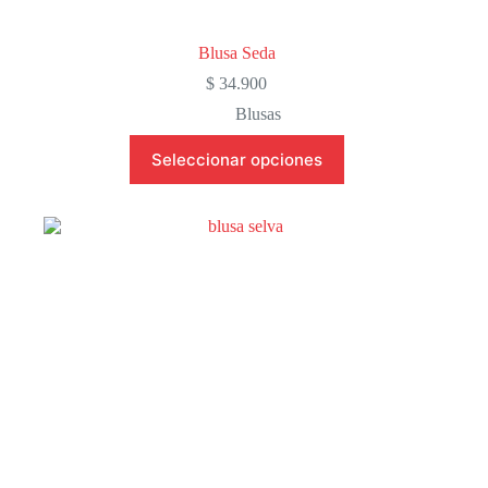
Blusa Seda
$
34.900
Blusas
Este
Seleccionar opciones
producto
tiene
múltiples
variantes.
Las
opciones
se
pueden
elegir
en
la
página
de
producto