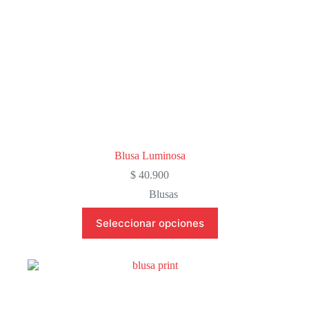
de
producto
Blusa Luminosa
$
40.900
Blusas
Este
Seleccionar opciones
producto
tiene
múltiples
variantes.
Las
opciones
se