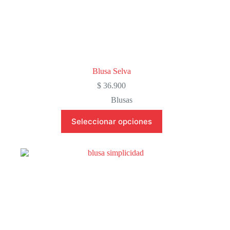
Blusa Selva
$
36.900
Blusas
Este
Seleccionar opciones
producto
tiene
múltiples
variantes.
Las
opciones
se
pueden
elegir
en
la
página