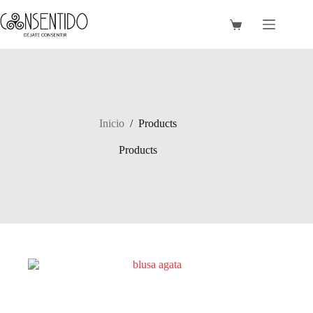
Saltar
al
Carro
contenido
de
compra
Inicio
/
Products
Products