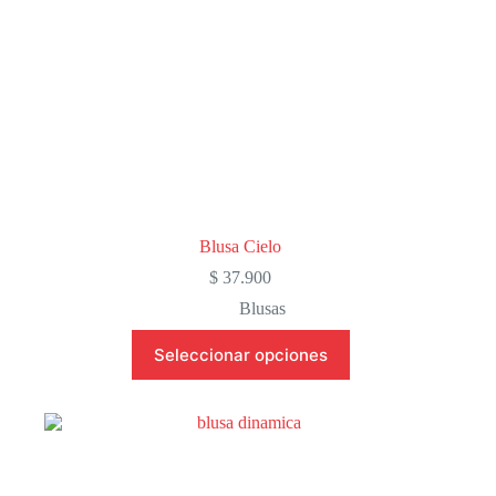
de
producto
Blusa Cielo
$
37.900
Blusas
Este
Seleccionar opciones
producto
tiene
múltiples
variantes.
Las
opciones
se