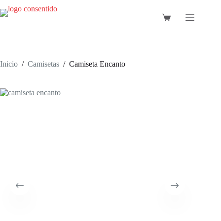
Saltar
al
Carro
contenido
de
compra
Inicio
/
Camisetas
/
Camiseta Encanto