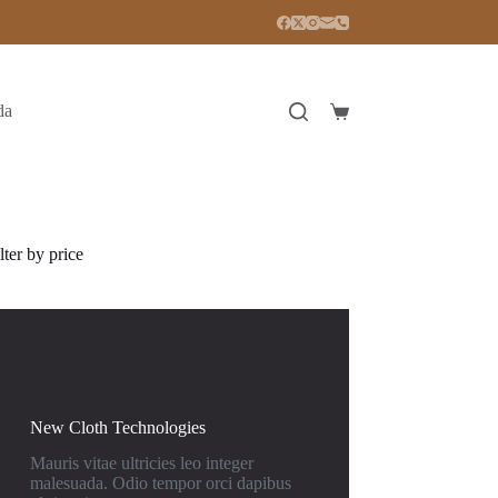
da
Carro
de
compra
lter by price
New Cloth Technologies
Mauris vitae ultricies leo integer
malesuada. Odio tempor orci dapibus