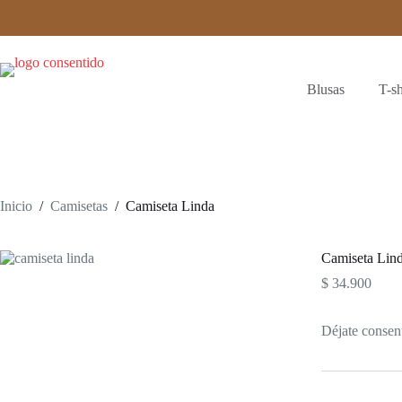
Saltar
al
contenido
Blusas
T-sh
Inicio
/
Camisetas
/
Camiseta Linda
Camiseta Lin
$
34.900
Déjate consen