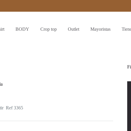
irt
BODY
Crop top
Outlet
Mayoristas
Tien
Fi
da
tir Ref 3365