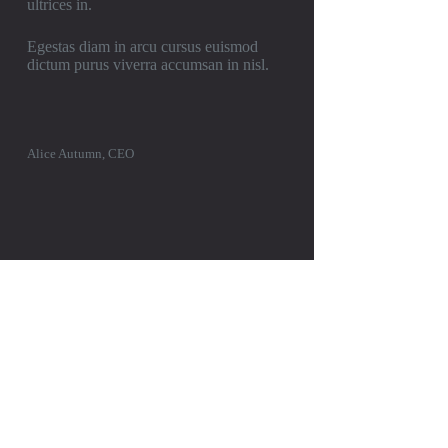
ultrices in.
Egestas diam in arcu cursus euismod
dictum purus viverra accumsan in nisl.
Alice Autumn, CEO