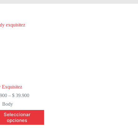
 Exquisitez
Price
900
–
$
39.900
range:
Body
$ 19.900
through
Seleccionar
$ 39.900
ucto
opciones
ples
ntes.