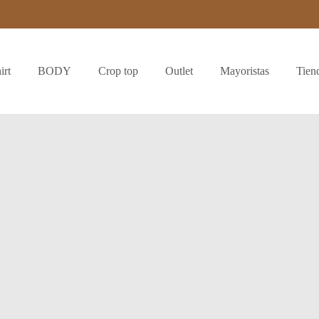
irt
BODY
Crop top
Outlet
Mayoristas
Tien