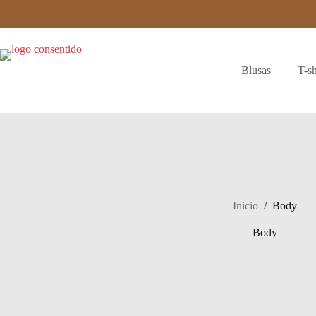
Saltar
al
contenido
Blusas
T-sh
Inicio
/
Body
Body