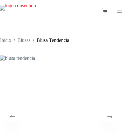
Saltar
al
Carro
contenido
de
compra
Inicio
/
Blusas
/
Blusa Tendencia