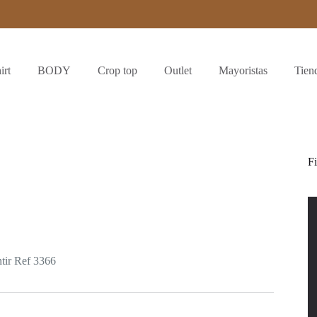
irt
BODY
Crop top
Outlet
Mayoristas
Tien
Fi
tir Ref 3366