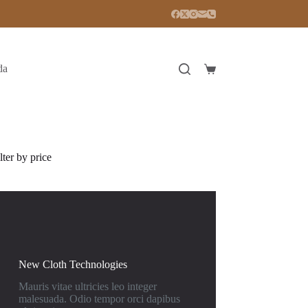
da
Carro
de
compra
lter by price
New Cloth Technologies
Mauris vitae ultricies leo integer
malesuada. Odio tempor orci dapibus