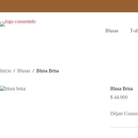
Saltar
al
contenido
Blusas
T-sh
Inicio
/
Blusas
/
Blusa Brisa
Blusa Brisa
$
44.900
Déjate Consen