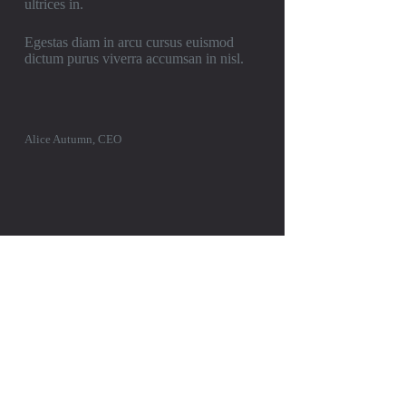
ultrices in.
Egestas diam in arcu cursus euismod
dictum purus viverra accumsan in nisl.
Alice Autumn, CEO