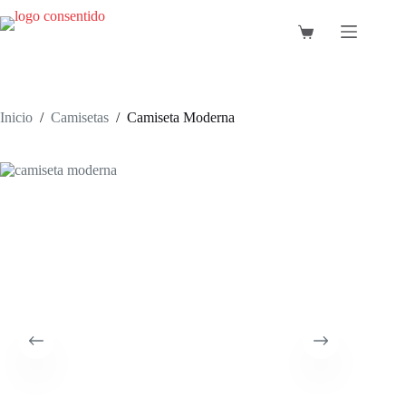
Saltar
al
Carro
contenido
de
compra
Inicio
/
Camisetas
/
Camiseta Moderna