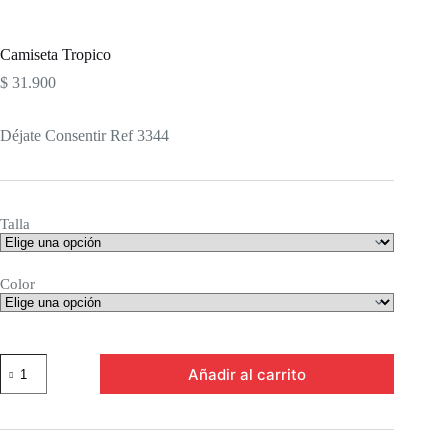
Camiseta Tropico
$
31.900
Déjate Consentir Ref 3344
Talla
Color
Camiseta
Añadir al carrito
Tropico
cantidad