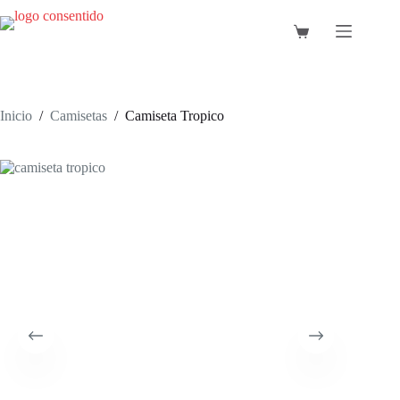
Saltar
al
Carro
contenido
de
compra
Inicio
/
Camisetas
/
Camiseta Tropico