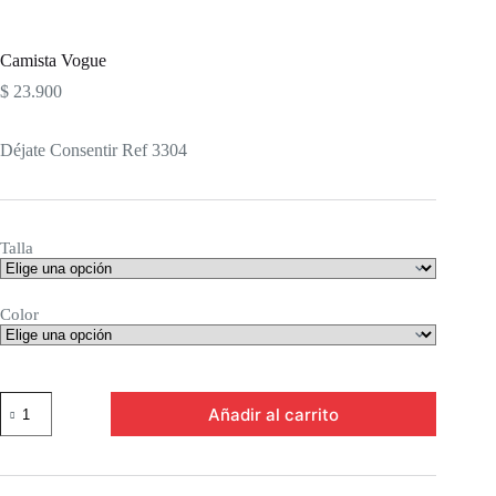
Camista Vogue
$
23.900
Déjate Consentir Ref 3304
Talla
Color
Camista
Añadir al carrito
Vogue
cantidad