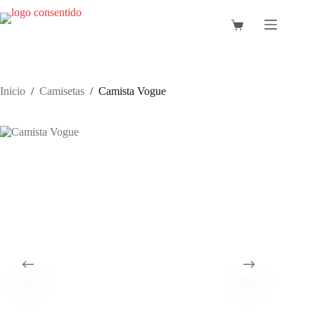
Saltar
al
Carro
contenido
de
compra
Inicio
/
Camisetas
/
Camista Vogue