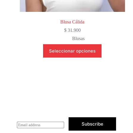
Blusa Cálida
$
31.900
Blusas
Seleccionar opciones
Newsletter Updates
Subscribe to receive emails on new
product arrivals & special offers
Subscribe
E
m