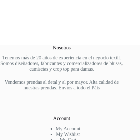
a
i
l
*
Nosotros
Tenemos más de 20 años de experiencia en el negocio textil.
Somos diseñadores, fabricantes y comercializadores de blusas,
camisetas y crop top para damas.
Vendemos prendas al detal y al por mayor. Alta calidad de
nuestras prendas. Envíos a todo el Páis
Account
My Account
My Wishlist
My Cart