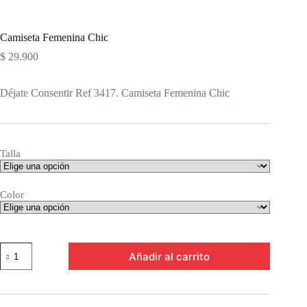
Camiseta Femenina Chic
$
29.900
Déjate Consentir Ref 3417. Camiseta Femenina Chic
Talla
Color
Camiseta
Añadir al carrito
Femenina
Chic
cantidad