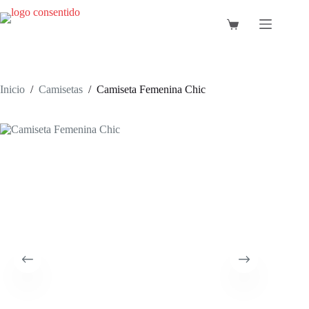
Saltar
al
Carro
contenido
de
compra
Inicio
/
Camisetas
/
Camiseta Femenina Chic